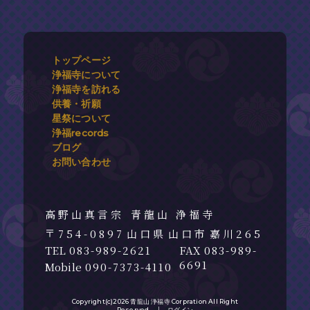
トップページ
浄福寺について
浄福寺を訪れる
供養・祈願
星祭について
浄福records
ブログ
お問い合わせ
青龍山 浄福寺
754-0897
山口県
山口市
嘉川265
083-989-2621
083-989-
6691
090-7373-4110
Copyright(c)2026 青龍山 浄福寺 Corpration All Right
Reserved. │
ログイン