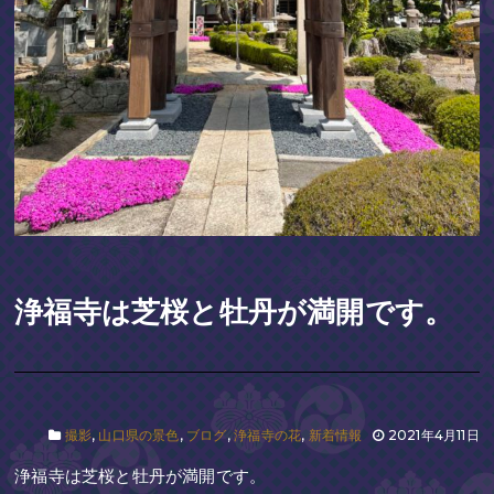
浄福寺は芝桜と牡丹が満開です。
撮影
,
山口県の景色
,
ブログ
,
浄福寺の花
,
新着情報
2021年4月11日
浄福寺は芝桜と牡丹が満開です。