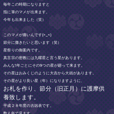
毎年この時期になりますと
指に筆のマメが出来ます。
今年も出来ました（笑）
このマメが痛いんです(>_<)
節分に撒きたいと思います（笑）
星祭りの御案内です。
真言宗の密教には九曜星と言う星があります。
みんな1年ごとにその9つの星が廻って来ます。
その星はおみくじのように大吉から大凶があります。
その星がより良い星（年）になりますように、
お札を作り、節分（旧正月）に護摩供
養致します。
平成２８年度の吉凶表です。
数え年で見ます。