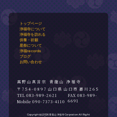
トップページ
浄福寺について
浄福寺を訪れる
供養・祈願
星祭について
浄福records
ブログ
お問い合わせ
青龍山 浄福寺
754-0897
山口県
山口市
嘉川265
083-989-2621
083-989-
6691
090-7373-4110
Copyright(c)2026 青龍山 浄福寺 Corpration All Right