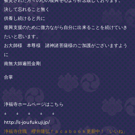
被災された方々の心の復興を心より祈念致しております。
決して忘れること無く
供養し続けると共に
復興支援のために微力ながら自分に出来ることを続けていき
たいと思います。
お大師様 本尊様 諸神諸菩薩様のご加護がございますよう
に
南無大師遍照金剛
合掌
浄福寺ホームページはこちら
↓ ↓ ↓ ↓ ↓
http://s-joufukuji.jp/
浄福寺住職 櫻井隆弘ｆａｃａｂｏｏｋ更新中！「いいね」