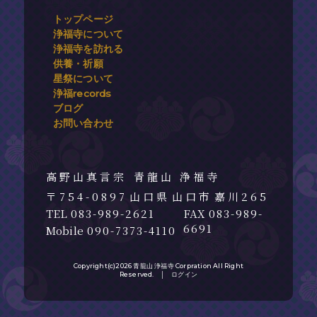
トップページ
浄福寺について
浄福寺を訪れる
供養・祈願
星祭について
浄福records
ブログ
お問い合わせ
青龍山 浄福寺
754-0897
山口県
山口市
嘉川265
083-989-2621
083-989-
6691
090-7373-4110
Copyright(c)2026 青龍山 浄福寺 Corpration All Right
Reserved. │
ログイン