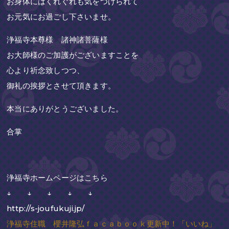
お身体にはくれぐれも気をつけられて
お元気にお過ごし下さいませ。
浄福寺本尊様 諸神諸菩薩様
お大師様のご加護がございますことを
心より祈念致しつつ、
御礼の挨拶とさせて頂きます。
本当にありがとうございました。
合掌
浄福寺ホームページはこちら
↓ ↓ ↓ ↓ ↓
http://s-joufukuji.jp/
浄福寺住職 櫻井隆弘ｆａｃａｂｏｏｋ更新中！「いいね」