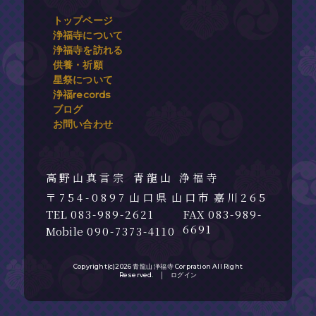
トップページ
浄福寺について
浄福寺を訪れる
供養・祈願
星祭について
浄福records
ブログ
お問い合わせ
青龍山 浄福寺
754-0897
山口県
山口市
嘉川265
083-989-2621
083-989-
6691
090-7373-4110
Copyright(c)2026 青龍山 浄福寺 Corpration All Right
Reserved. │
ログイン